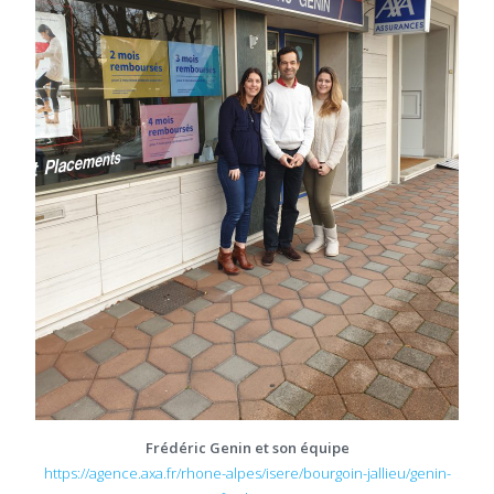
Frédéric Genin et son équipe
https://agence.axa.fr/rhone-alpes/isere/bourgoin-jallieu/genin-