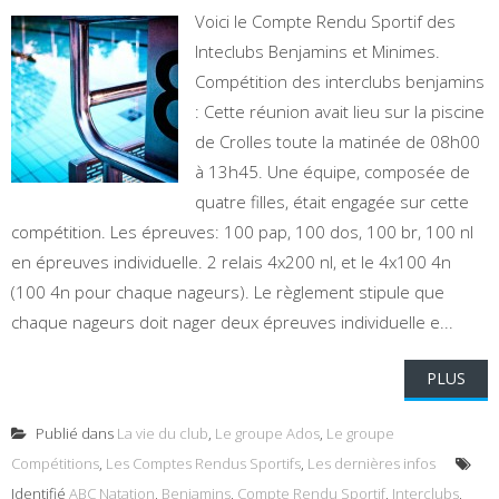
Voici le Compte Rendu Sportif des
Inteclubs Benjamins et Minimes.
Compétition des interclubs benjamins
: Cette réunion avait lieu sur la piscine
de Crolles toute la matinée de 08h00
à 13h45. Une équipe, composée de
quatre filles, était engagée sur cette
compétition. Les épreuves: 100 pap, 100 dos, 100 br, 100 nl
en épreuves individuelle. 2 relais 4x200 nl, et le 4x100 4n
(100 4n pour chaque nageurs). Le règlement stipule que
chaque nageurs doit nager deux épreuves individuelle e...
PLUS
Publié dans
La vie du club
,
Le groupe Ados
,
Le groupe
Compétitions
,
Les Comptes Rendus Sportifs
,
Les dernières infos
Identifié
ABC Natation
,
Benjamins
,
Compte Rendu Sportif
,
Interclubs
,