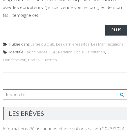
avec les éducateurs. "Je suis venue voir les progrès de mon
fils !, témoigne cet...
PLUS
Publié dans
La vie du club
,
Les dernières infos
,
Les Manifestations
Identifié
Cédric Marez
,
CSBJ Natation
,
Ecole De Natation
,
Manifestation
,
Portes Ouvertes
LES BRÈVES
Informations Réinscriptions et inscriptions saison 2023/2024