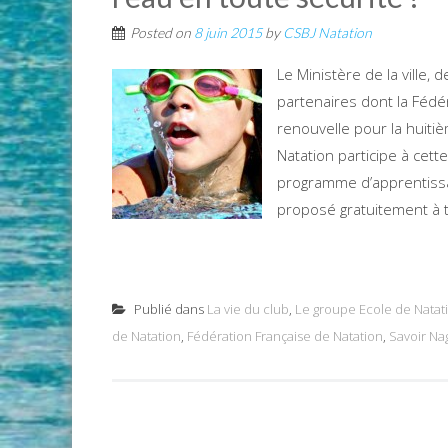
Posted on
8 juin 2015
by
CSBJ Natation
Le Ministère de la ville,
partenaires dont la Fédér
renouvelle pour la huiti
Natation participe à cet
programme d’apprentissag
proposé gratuitement à t
Publié dans
La vie du club
,
Le groupe Ecole de Natat
de Natation
,
Fédération Française de Natation
,
Savoir Na