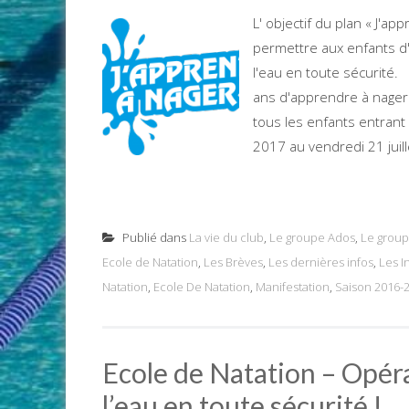
L' objectif du plan « J'a
permettre aux enfants d
l'eau en toute sécurité.
ans d'apprendre à nager 
tous les enfants entrant 
2017 au vendredi 21 juille
Publié dans
La vie du club
,
Le groupe Ados
,
Le group
Ecole de Natation
,
Les Brèves
,
Les dernières infos
,
Les I
Natation
,
Ecole De Natation
,
Manifestation
,
Saison 2016-
Ecole de Natation – Opér
l’eau en toute sécurité !