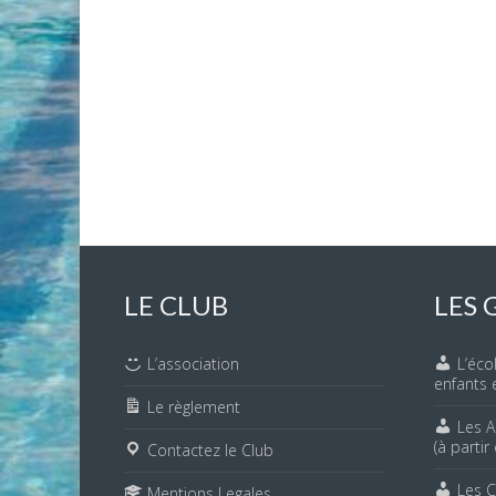
LE CLUB
LES 
L’association
L’éco
enfants 
Le règlement
Les A
(à partir
Contactez le Club
Les 
Mentions Legales