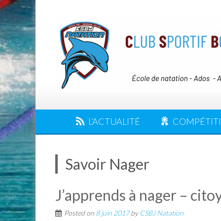
L’ACTUALITÉ
COMPÉTIT
Savoir Nager
J’apprends à nager – cito
Posted on
8 juin 2017
by
CSBJ Natation