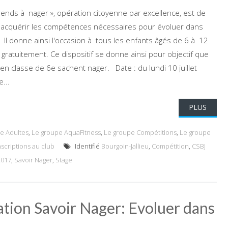
pprends à nager », opération citoyenne par excellence, est de
'acquérir les compétences nécessaires pour évoluer dans
 Il donne ainsi l'occasion à tous les enfants âgés de 6 à 12
gratuitement. Ce dispositif se donne ainsi pour objectif que
en classe de 6e sachent nager. Date : du lundi 10 juillet
...
PLUS
e Adultes
,
Le groupe AquaFitness
,
Le groupe Compétitions
,
Le groupe
nscriptions au club
Identifié
Bourgoin-Jallieu
,
Compétition
,
CSBJ
2017
,
Savoir Nager
,
Stage
ation Savoir Nager: Evoluer dans