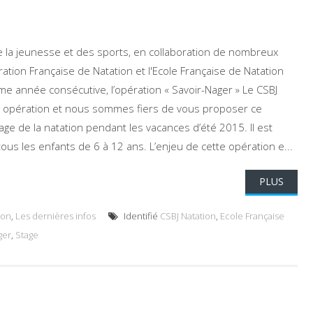
 de la jeunesse et des sports, en collaboration de nombreux
ation Française de Natation et l'Ecole Française de Natation
ème année consécutive, l’opération « Savoir-Nager » Le CSBJ
te opération et nous sommes fiers de vous proposer ce
e de la natation pendant les vacances d’été 2015. Il est
ous les enfants de 6 à 12 ans. L’enjeu de cette opération e...
PLUS
ion
,
Les dernières infos
Identifié
CSBJ Natation
,
Ecole Française
ger
,
Stage