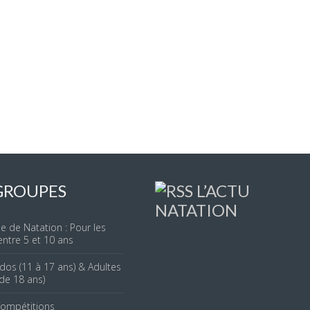
GROUPES
L’ACTU
NATATION
le de Natation : Pour les
entre 5 et 10 ans
dos (11 à 17 ans) & Adultes
 de 18 ans)
Compétitions